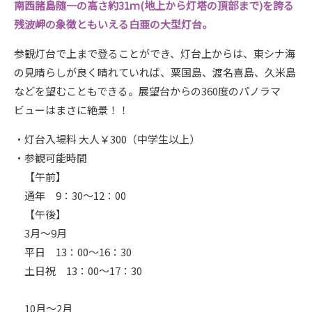
南西諸島随一の高さ約31ｍ(地上から灯塔の頂部まで)を誇る
残波岬の象徴ともいえる白亜の大型灯台。
参観灯台で上まで登ることができ、灯台上からは、東シナ海
の見晴らしが良く晴れていれば、粟国島、渡名喜島、久米島
などを望むこともできる。展望台からの360度のパノラマ
ビューはまさに絶景！！
・灯台入場料 大人￥300（中学生以上）
・参観可能時間
【午前】
通年 9：30～12：00
【午後】
3月～9月
平日 13：00～16：30
土日祝 13：00～17：30
10月～2月