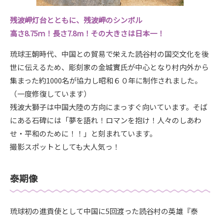
残波岬灯台とともに、残波岬のシンボル
高さ8.75ｍ！長さ7.8m！その大きさは日本一！
琉球王朝時代、中国との貿易で栄えた読谷村の国交文化を後
世に伝えるため、彫刻家の金城實氏が中心となり村内外から
集まった約1000名が協力し昭和６０年に制作されました。
（一度修復しています）
残波大獅子は中国大陸の方向にまっすぐ向いています。そば
にある石碑には「夢を語れ！ロマンを抱け！人々のしあわ
せ・平和のために！！」と刻まれています。
撮影スポットとしても大人気っ！
泰期像
琉球初の進貢使として中国に5回渡った読谷村の英雄『泰