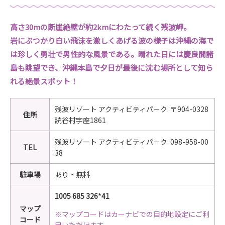
高さ30mの断崖絶壁が約2kmにわたって続く残波岬。
岩にぶつかり白い飛沫を激しくあげる波の様子は沖縄の海で
は珍しく勇壮で男性的な風景である。晴れた日には慶良間諸
島も眺望でき、沖縄本島で夕日が最後に沈む場所として知ら
れる絶景スポット！
残波リゾート アクティビティパーク: 〒904-0328
住所
読谷村宇座1861
残波リゾート アクティビティパーク: 098-958-00
TEL
38
駐車場
あり・無料
1005 685 326*41
マップ
※マップコードはカーナビでの目的地設定にご利
コード
用いただけます。